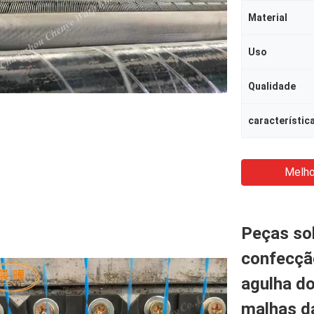
Material
Uso
Qualidade
característic
Melho
Peças so
confecçã
agulha do
malhas d