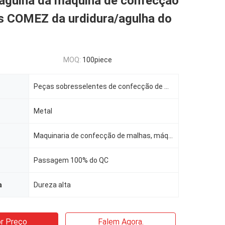
 agulha da máquina de confecção
s COMEZ da urdidura/agulha do
MOQ:
100piece
Peças sobresselentes de confecção de malhas
Metal
Maquinaria de confecção de malhas, máquina de KS
Passagem 100% do QC
a
Dureza alta
r Preço
Falem Agora.