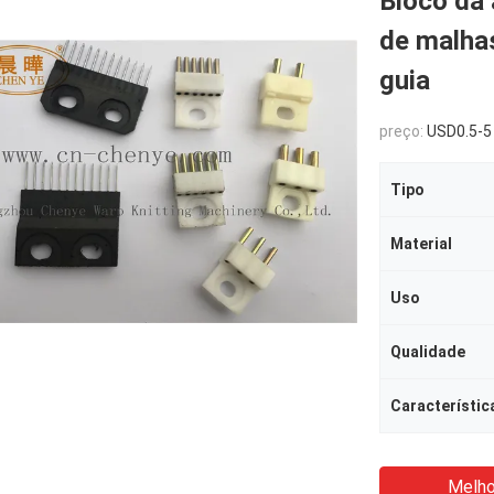
Bloco da
de malha
guia
preço:
USD0.5-5
Tipo
Material
Uso
Qualidade
Característic
Melho