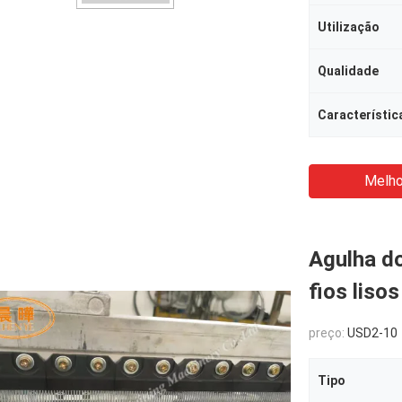
Utilização
Qualidade
Característic
Melho
Agulha do
fios liso
preço:
USD2-10
Tipo