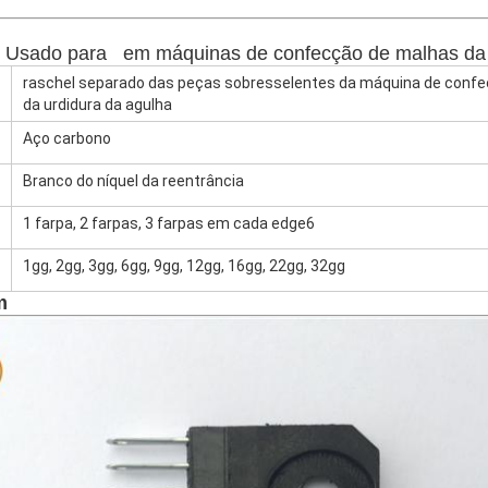
: Usado para   em máquinas de confecção de malhas da
raschel separado das peças sobresselentes da máquina de conf
da urdidura da agulha
Aço carbono
Branco do níquel da reentrância
1 farpa, 2 farpas, 3 farpas em cada edge6
1gg, 2gg, 3gg, 6gg, 9gg, 12gg, 16gg, 22gg, 32gg
m