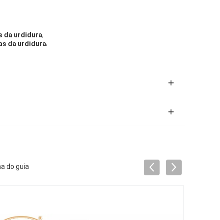
,
s da urdidura
,
as da urdidura
a do guia