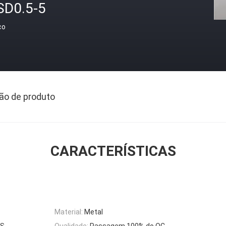
SD0.5-5
ço
ão de produto
CARACTERÍSTICAS
Material:
Metal
KS
Qualidade:
Passagem 100% do QC