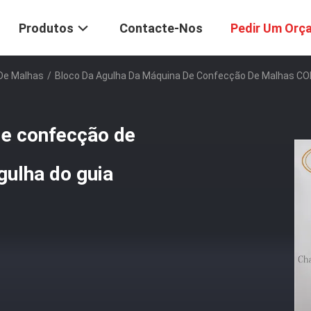
Produtos
Contacte-Nos
Pedir Um Orç
De Malhas
/
Bloco Da Agulha Da Máquina De Confecção De Malhas CO
de confecção de
ulha do guia