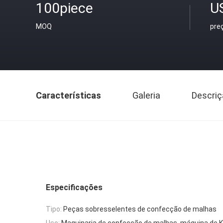
100piece
U
MOQ
pre
Características
Galeria
Descriç
Especificações
Tipo:
Peças sobresselentes de confecção de malhas
Uso:
Maquinaria de confecção de malhas, máquina de 