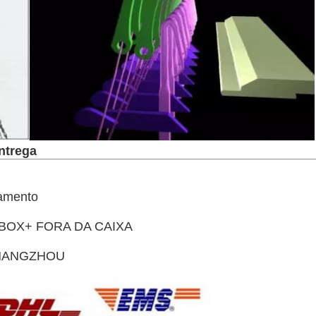
ntrega
amento

BOX+ FORA DA CAIXA

CHANGZHOU