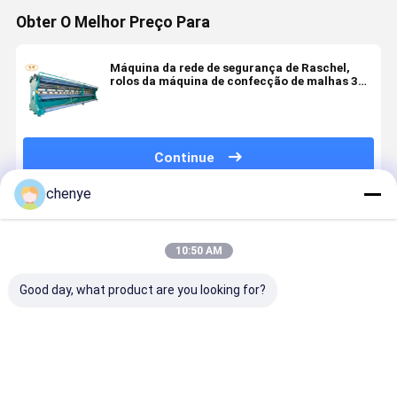
Obter O Melhor Preço Para
Máquina da rede de segurança de Raschel,
rolos da máquina de confecção de malhas 3
da urdidura de Raschel
Continue
chenye
Produtos Recomendados
10:50 AM
Good day, what product are you looking for?
Máquina
Manual
Manual
Como
Avançada de
Safety Net
Raschel Warp
Escolher a
Rede de
Machine with
Knitting
Máquina d
Segurança
135"150"170"
Machine with
Tricô por