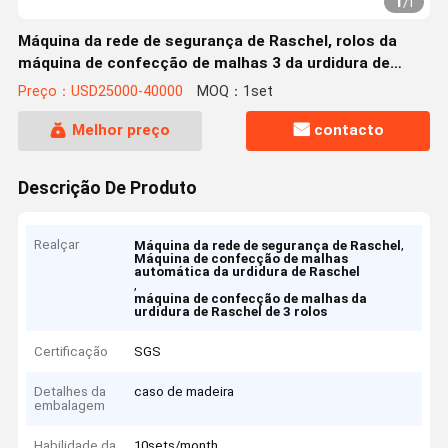
1
/
1
Máquina da rede de segurança de Raschel, rolos da
máquina de confecção de malhas 3 da urdidura de
Raschel
Preço：USD25000-40000
MOQ：1set
Melhor preço
contacto
Descrição De Produto
Realçar
,
Máquina da rede de segurança de Raschel
Máquina de confecção de malhas
automática da urdidura de Raschel
,
máquina de confecção de malhas da
urdidura de Raschel de 3 rolos
Certificação
SGS
Detalhes da
caso de madeira
embalagem
Habilidade da
10sets/month