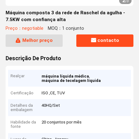
2
/
3
Máquina composta 3 da rede de Raschel da agulha -
7.5KW com confiança alta
Preço：negotiable
MOQ：1 conjunto
Melhor preço
contacto
Descrição De Produto
Realçar
,
máquina líquida médica
máquina de tecelagem líquida
Certificação
ISO ,CE, TUV
Detalhes da
40HQ/Set
embalagem
Habilidade da
20 conjuntos por mês
fonte